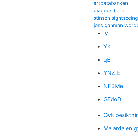
artdatabanken
diagnos barn
stinsen sightseein
jens ganman word
ly
Yx
qE
YNZtE
NFBMe
GFdoD
Ovk besiktni
Malardalen 