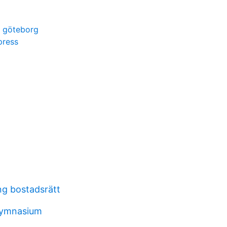
g göteborg
press
ng bostadsrätt
gymnasium