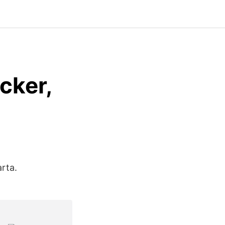
cker,
arta.