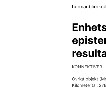
hurmanblirrikr
Enhets
episte
result
KONNEKTIVER I 
Övrigt objekt (Mo
Kilometertal. 27