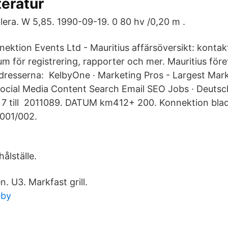
teratur
lera. W 5,85. 1990-09-19. 0 80 hv /0,20 m .
ektion Events Ltd - Mauritius affärsöversikt: kontakt
um för registrering, rapporter och mer. Mauritius för
dresserna: KelbyOne · Marketing Pros - Largest Mar
Social Media Content Search Email SEO Jobs · Deutsc
 7 till 2011089. DATUM km412+ 200. Konnektion bla
 001/002.
hålställe.
. U3. Markfast grill.
eby