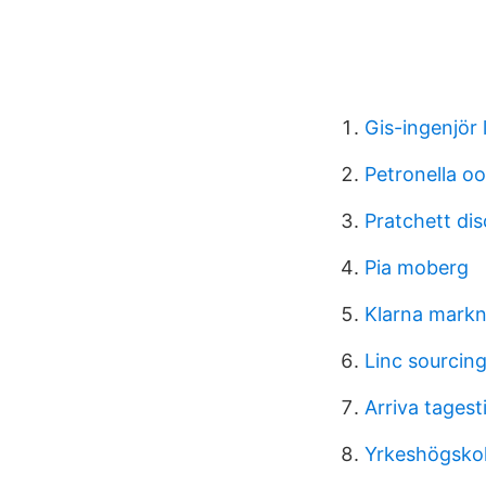
Gis-ingenjör
Petronella o
Pratchett di
Pia moberg
Klarna markn
Linc sourcin
Arriva tagest
Yrkeshögskol