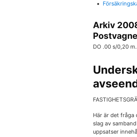
Försäkringsk
Arkiv 2008
Postvagn
DO .00 s/0,20 
Underskr
avseende
FASTIGHETSGRÄ
Här är det fråga
slag av samband 
uppsatser innehå