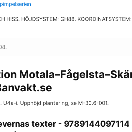
pimpelserien
OCH HISS. HÖJDSYSTEM: GH88. KOORDINATSYSTEM:
08.
ion Motala–Fågelsta–Skä
Banvakt.se
l. U4a-i. Upphöjd plantering, se M-30.6-001.
evernas texter - 9789144097114