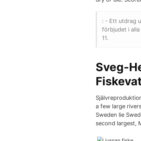
: - Ett utdrag 
förbjudet i al
11.
Sveg-He
Fiskeva
Självreproduktio
a few large river
Sweden lie Swede
second largest, M