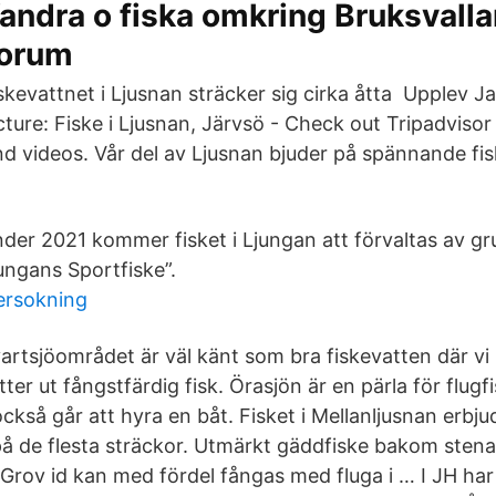
andra o fiska omkring Bruksvall
forum
skevattnet i Ljusnan sträcker sig cirka åtta Upplev J
cture: Fiske i Ljusnan, Järvsö - Check out Tripadviso
d videos. Vår del av Ljusnan bjuder på spännande fi
der 2021 kommer fisket i Ljungan att förvaltas av g
ungans Sportfiske”.
ersokning
artsjöområdet är väl känt som bra fiskevatten där vi
tter ut fångstfärdig fisk. Örasjön är en pärla för flugfi
också går att hyra en båt. Fisket i Mellanljusnan erbj
på de flesta sträckor. Utmärkt gäddfiske bakom stena
 Grov id kan med fördel fångas med fluga i … I JH ha