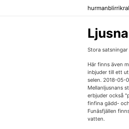
hurmanblirrikr
Ljusna
Stora satsningar 
Här finns även m
inbjuder till ett
selen. 2018-05-03
Mellanljusnans st
erbjuder också "p
finfina gädd- oc
Funäsfjällen fin
vatten.