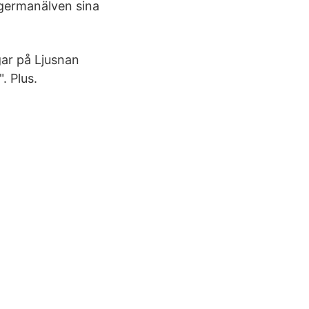
Ångermanälven sina
gar på Ljusnan
. Plus.