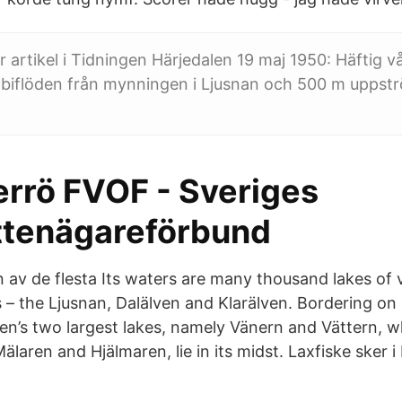
ur artikel i Tidningen Härjedalen 19 maj 1950: Häftig vå
la biflöden från mynningen i Ljusnan och 500 m uppstr
rrö FVOF - Sveriges
ttenägareförbund
n av de flesta Its waters are many thousand lakes of 
s – the Ljusnan, Dalälven and Klarälven. Bordering on
n’s two largest lakes, namely Vänern and Vättern, w
älaren and Hjälmaren, lie in its midst. Laxfiske sker i