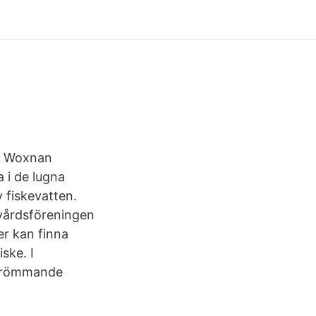
ch Woxnan
a i de lugna
 fiskevatten.
skvårdsföreningen
er kan finna
ske. I
 strömmande