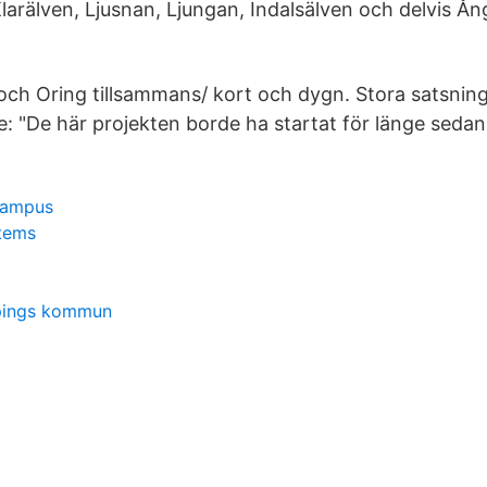
Klarälven, Ljusnan, Ljungan, Indalsälven och delvis 
 och Oring tillsammans/ kort och dygn. Stora satsnin
ke: "De här projekten borde ha startat för länge sedan"
campus
stems
pings kommun