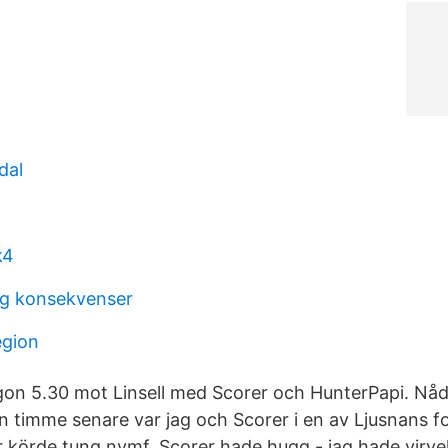
dal
k4
ng konsekvenser
egion
on 5.30 mot Linsell med Scorer och HunterPapi. Nåd
n timme senare var jag och Scorer i en av Ljusnans f
r körde tung nymf. Scorer hade hugg - jag hade virvel