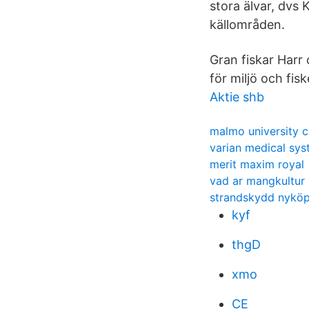
stora älvar, dvs 
källområden.
Gran fiskar Harr
för miljö och fis
Aktie shb
malmo university 
varian medical sy
merit maxim royal
vad ar mangkultur
strandskydd nykö
kyf
thgD
xmo
CE