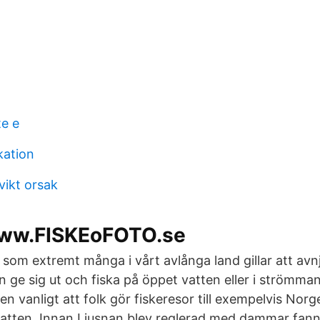
te e
kation
vikt orsak
www.FISKEoFOTO.se
 som extremt många i vårt avlånga land gillar att avn
 ge sig ut och fiska på öppet vatten eller i strömm
en vanligt att folk gör fiskeresor till exempelvis Nor
vatten. Innan Ljusnan blev reglerad med dammar fann