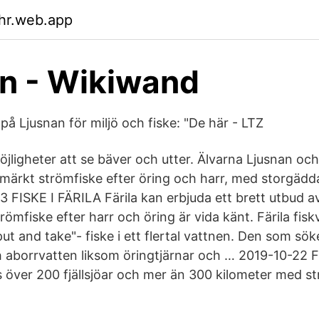
ahr.web.app
n - Wikiwand
på Ljusnan för miljö och fiske: "De här - LTZ
öjligheter att se bäver och utter. Älvarna Ljusnan o
 utmärkt strömfiske efter öring och harr, med storgädd
 FISKE I FÄRILA Färila kan erbjuda ett brett utbud av
römfiske efter harr och öring är vida känt. Färila fi
ut and take"- fiske i ett flertal vattnen. Den som sök
h aborrvatten liksom öringtjärnar och … 2019-10-22 Fi
ns över 200 fjällsjöar och mer än 300 kilometer med