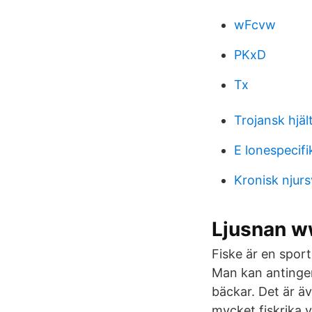
wFcvw
PKxD
Tx
Trojansk hjäl
E lonespecifi
Kronisk njurs
Ljusnan 
Fiske är en sport
Man kan antingen
bäckar. Det är äv
mycket fiskrika 