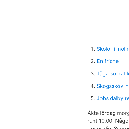
Skolor i moln
En friche
Jägarsoldat 
Skogsskövli
Jobs dalby r
Åkte lördag morg
runt 10.00. Någo
dry or die. Score