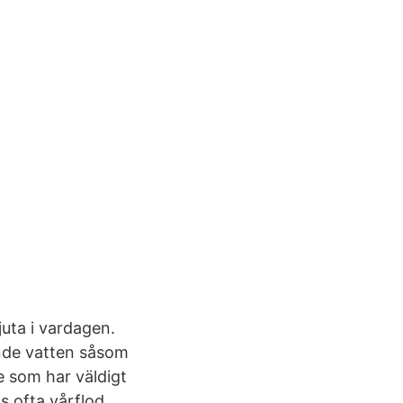
juta i vardagen.
ande vatten såsom
ge som har väldigt
s ofta vårflod