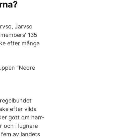
arna?
arvso, Jarvso
r members' 135
ske efter många
ruppen ”Nedre
 regelbundet
ske efter vilda
uder gott om harr-
r och i lugnare
r fem av landets