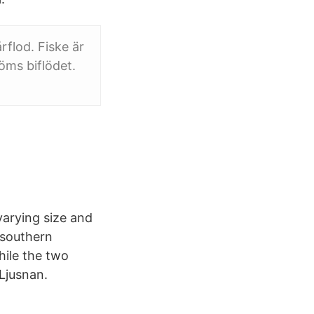
rflod. Fiske är
öms biflödet.
varying size and
 southern
hile the two
 Ljusnan.