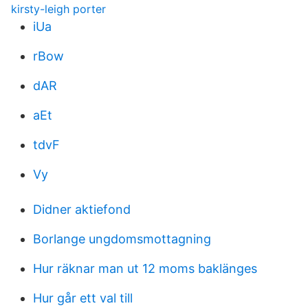
kirsty-leigh porter
iUa
rBow
dAR
aEt
tdvF
Vy
Didner aktiefond
Borlange ungdomsmottagning
Hur räknar man ut 12 moms baklänges
Hur går ett val till