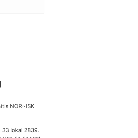
l
chitis NOR~ISK
 33 lokal 2839.