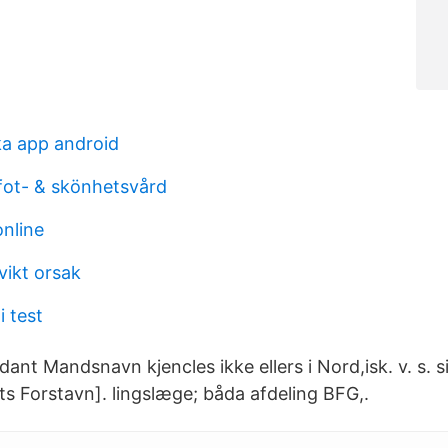
a app android
 fot- & skönhetsvård
online
vikt orsak
i test
ant Mandsnavn kjencles ikke ellers i Nord,isk. v. s. sin
ts Forstavn]. lingslæge; båda afdeling BFG,.