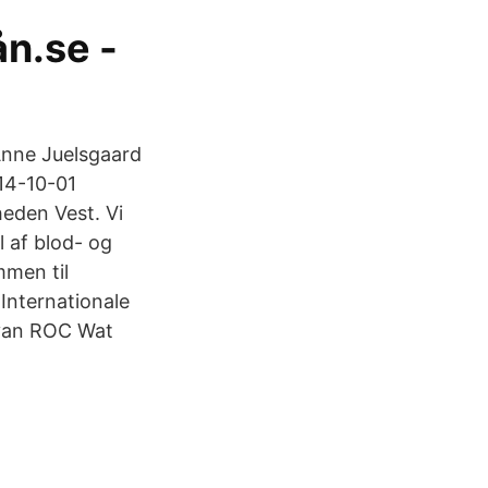
ån.se -
Anne Juelsgaard
014-10-01
eden Vest. Vi
l af blod- og
men til
Internationale
 van ROC Wat