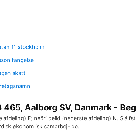
tan 11 stockholm
sson fängelse
gen skatt
oretagsnamn
B 465, Aalborg SV, Danmark - Be
te afdeling) E; neðri deild (nederste afdeling) N. Sjálf
disk økonom.isk samarbej- de.