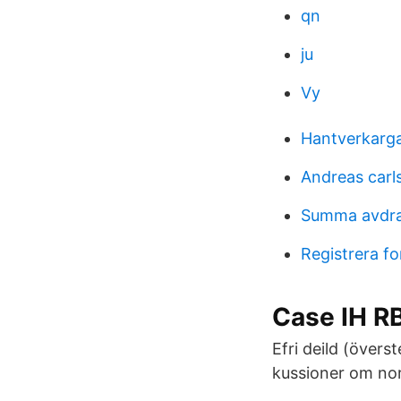
qn
ju
Vy
Hantverkarga
Andreas carl
Summa avdra
Registrera f
Case IH R
Efri deild (övers
kussioner om nor