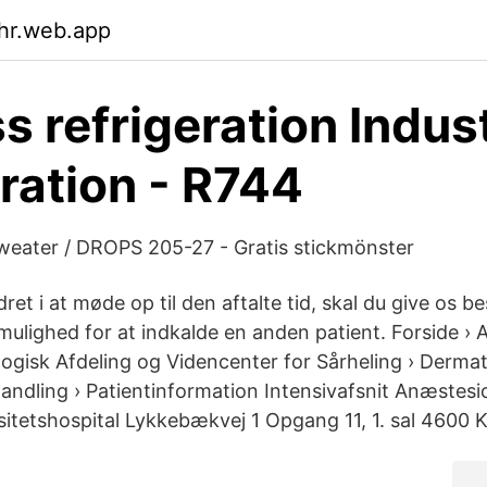
ahr.web.app
s refrigeration Indust
eration - R744
weater / DROPS 205-27 - Gratis stickmönster
dret i at møde op til den aftalte tid, skal du give os b
 mulighed for at indkalde en anden patient. Forside › A
gisk Afdeling og Videncenter for Sårheling › Dermat
ndling › Patientinformation Intensivafsnit Anæstesio
sitetshospital Lykkebækvej 1 Opgang 11, 1. sal 4600 