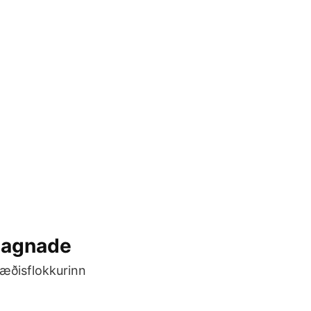
gagnade
stæðisflokkurinn