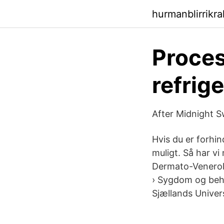
hurmanblirrikr
Proces
refrig
After Midnight S
Hvis du er forhin
muligt. Så har vi
Dermato-Venerolo
› Sygdom og beha
Sjællands Univer