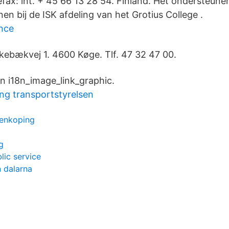
efax: lnt. + 45 66 13 28 54. Finland. Het ondersteun
n bij de ISK afdeling van het Grotius College .
nce
kebækvej 1. 4600 Køge. Tlf. 47 32 47 00.
n i18n_image_link_graphic.
ing transportstyrelsen
 enkoping
g
lic service
 dalarna