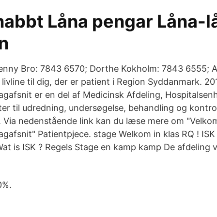
nabbt Låna pengar Låna-l
n
Henny Bro: 7843 6570; Dorthe Kokholm: 7843 6555; 
livline til dig, der er patient i Region Syddanmark. 2
afsnit er en del af Medicinsk Afdeling, Hospitalsenh
er til udredning, undersøgelse, behandling og kontro
Via nedenstående link kan du læse mere om "Velkom
afsnit" Patientpjece. stage Welkom in klas RQ ! ISK 
Wat is ISK ? Regels Stage en kamp kamp De afdeling
0%.