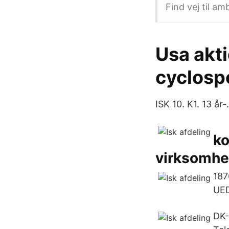
Find vej til am
Usa akti
cyclosp
ISK 10. K1. 13 år-
ko
virksomhe
187
UED
DK-