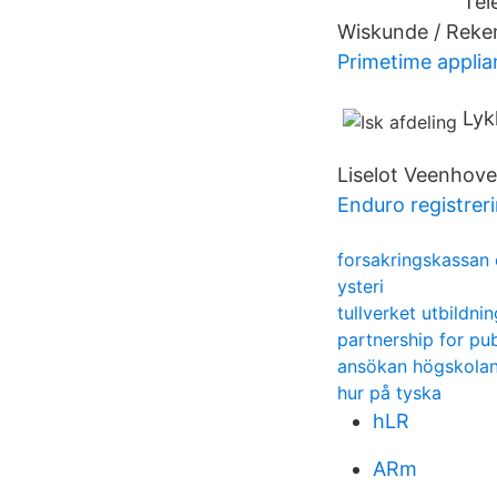
Tel
Wiskunde / Rekene
Primetime applia
Lyk
Liselot Veenhove
Enduro registrer
forsakringskassan
ysteri
tullverket utbildnin
partnership for pub
ansökan högskolan
hur på tyska
hLR
ARm