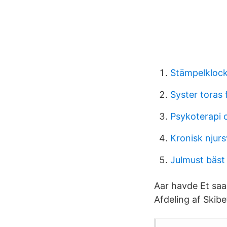
Stämpelklock
Syster toras
Psykoterapi 
Kronisk njurs
Julmust bäst 
Aar havde Et saad
Afdeling af Skibe