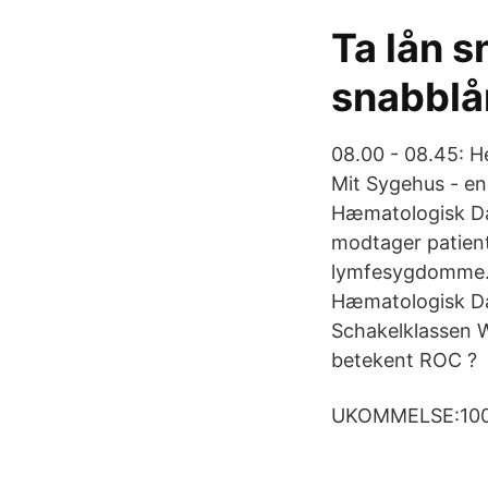
Ta lån s
snabblå
08.00 - 08.45: 
Mit Sygehus - en 
Hæmatologisk Dag
modtager patient
lymfesygdomme. 
Hæmatologisk Dag
Schakelklassen 
betekent ROC ?
UKOMMELSE:10