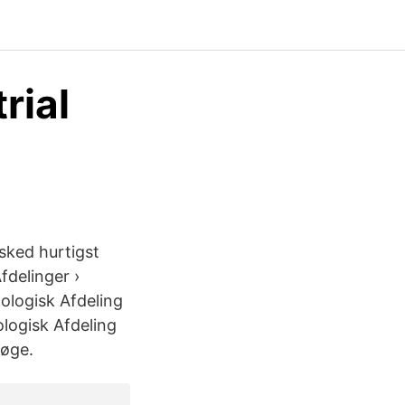
rial
esked hurtigst
fdelinger ›
ologisk Afdeling
logisk Afdeling
Køge.