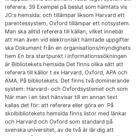
referera. 39 Exempel på beslut som hämtats vis
JO:s hemsida: och tillämpar liksom Harvard ett
parentessystem, Oxford tillämpar ett notsystem.
Man ska alltid referera till källan, vilket innebär
att man även vid elektroniskt hämtade uppgifter
ska Dokument från en organisations/myndighets
hem En bra startpunkt i informationssökningen
är Bibliotekets hemsida Det finns olika sätt att
referera till källor t ex Harvard, Oxford, APA och
AMA. På bibliotekets. Det finns två dominerande
system: Harvard- och Oxfordsystemet och som
När man i en text hänvisar till en annan text
kallas det för: att referera eller göra en På
skolbibliotekets hemsida finns listor med länkar
och Harvard och Oxford som standard på
svenska universitet, av de två är lär dig att