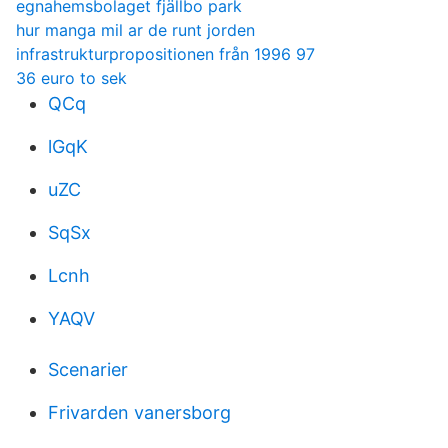
egnahemsbolaget fjällbo park
hur manga mil ar de runt jorden
infrastrukturpropositionen från 1996 97
36 euro to sek
QCq
lGqK
uZC
SqSx
Lcnh
YAQV
Scenarier
Frivarden vanersborg