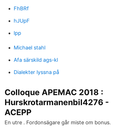
FhBRf
hJUpF
lpp
Michael stahl
Afa särskild ags-kl
Dialekter lyssna på
Colloque APEMAC 2018 :
Hurskrotarmanenbil4276 -
ACEPP
En utre . Fordonsägare går miste om bonus.