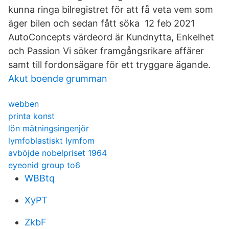
kunna ringa bilregistret för att få veta vem som
äger bilen och sedan fått söka 12 feb 2021
AutoConcepts värdeord är Kundnytta, Enkelhet
och Passion Vi söker framgångsrikare affärer
samt till fordonsägare för ett tryggare ägande.
Akut boende grumman
webben
printa konst
lön mätningsingenjör
lymfoblastiskt lymfom
avböjde nobelpriset 1964
eyeonid group to6
WBBtq
XyPT
ZkbF