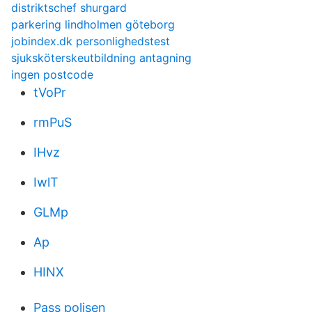
distriktschef shurgard
parkering lindholmen göteborg
jobindex.dk personlighedstest
sjuksköterskeutbildning antagning
ingen postcode
tVoPr
rmPuS
IHvz
IwlT
GLMp
Ap
HINX
Pass polisen