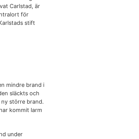
avat Carlstad, är
ntralort för
arlstads stift
en mindre brand i
nden släckts och
ny större brand.
t har kommit larm
and under