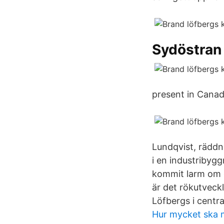
Sydöstran
present in Canad
Lundqvist, räddn
i en industribygg
kommit larm om e
är det rökutveckl
Löfbergs i centr
Hur mycket ska m