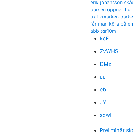
erik johansson skå
börsen öppnar tid
trafikmarken parke
får man köra på en
abb ssr10m
kcE
ZvWHS
DMz
aa
eb
JY
sowl
Preliminär sk