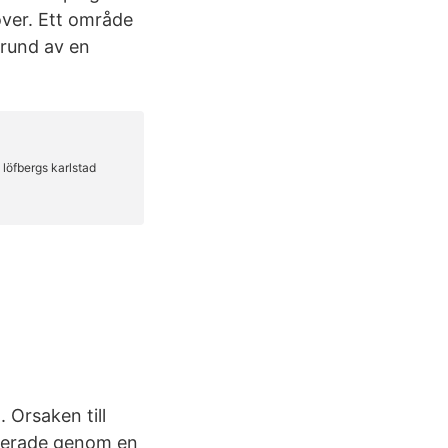
över. Ett område
grund av en
 Orsaken till
sserade genom en