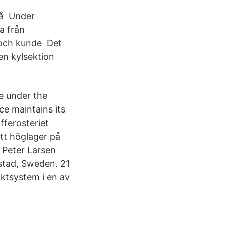
 på Under
a från
s och kunde Det
 en kylsektion
ee under the
e maintains its
fferosteriet
ett höglager på
Peter Larsen
stad, Sweden. 21
ktsystem i en av