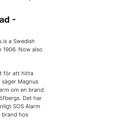
ad -
s is a Swedish
n 1906. Now also
 för att hitta
n, säger Magnus
 larm om en brand
Löfbergs. Det har
Enligt SOS Alarm
s brand hos