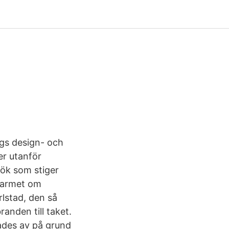
rgs design- och
er utanför
rök som stiger
 Larmet om
rlstad, den så
randen till taket.
rades av på grund