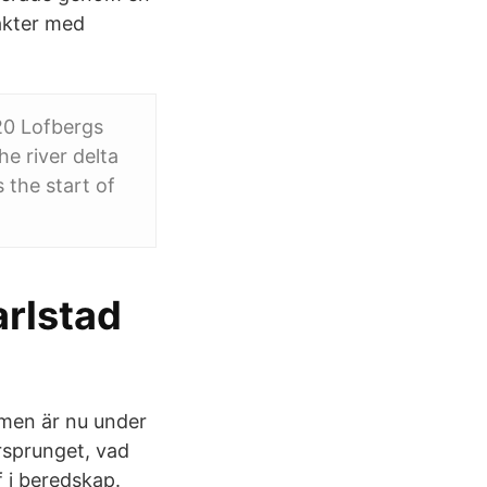
akter med
20 Lofbergs
he river delta
s the start of
arlstad
 men är nu under
ursprunget, vad
 i beredskap.