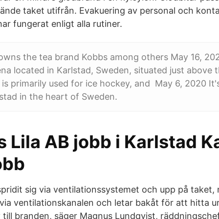
ände taket utifrån. Evakuering av personal och kont
ar fungerat enligt alla rutiner.
 owns the tea brand Kobbs among others May 16, 20
ena located in Karlstad, Sweden, situated just above t
t is primarily used for ice hockey, and May 6, 2020 It'
lstad in the heart of Sweden.
 Lila AB jobb i Karlstad K
obb
pridit sig via ventilationssystemet och upp på taket,
r via ventilationskanalen och letar bakåt för att hitta 
till branden, säger Magnus Lundqvist, räddningschef