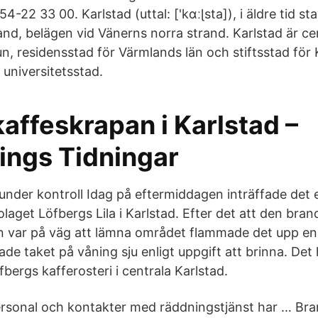
4-22 33 00. Karlstad (uttal: ['kɑːɭsta]), i äldre tid st
and, belägen vid Vänerns norra strand. Karlstad är ce
, residensstad för Värmlands län och stiftsstad för K
universitetsstad.
kaffeskrapan i Karlstad –
ings Tidningar
under kontroll Idag på eftermiddagen inträffade det 
olaget Löfbergs Lila i Karlstad. Efter det att den bra
 var på väg att lämna området flammade det upp en 
jade taket på våning sju enligt uppgift att brinna. De
bergs kafferosteri i centrala Karlstad.
rsonal och kontakter med räddningstjänst har … Br