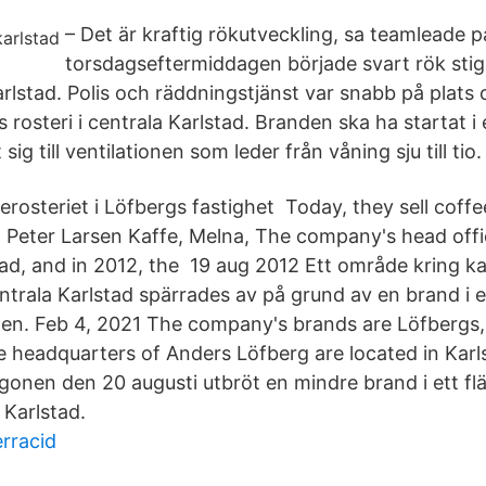
– Det är kraftig rökutveckling, sa teamleade
torsdagseftermiddagen började svart rök stig
arlstad. Polis och räddningstjänst var snabb på plat
s rosteri i centrala Karlstad. Branden ska ha startat i
sig till ventilationen som leder från våning sju till tio.
ferosteriet i Löfbergs fastighet Today, they sell coff
 Peter Larsen Kaffe, Melna, The company's head offic
tad, and in 2012, the 19 aug 2012 Ett område kring ka
entrala Karlstad spärrades av på grund av en brand i 
. Feb 4, 2021 The company's brands are Löfbergs, 
e headquarters of Anders Löfberg are located in Karl
onen den 20 augusti utbröt en mindre brand i ett flä
 Karlstad.
rracid