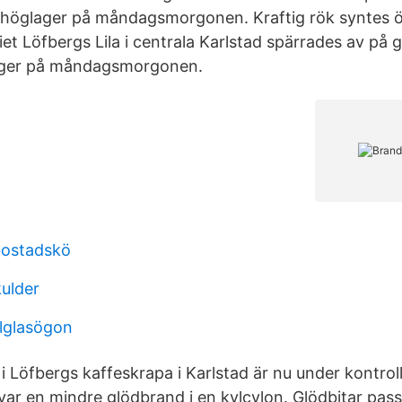
t höglager på måndagsmorgonen. Kraftig rök syntes 
iet Löfbergs Lila i centrala Karlstad spärrades av på 
lager på måndagsmorgonen.
bostadskö
kulder
lglasögon
 Löfbergs kaffeskrapa i Karlstad är nu under kontroll.
var en mindre glödbrand i en kylcylon. Glödbitar pa