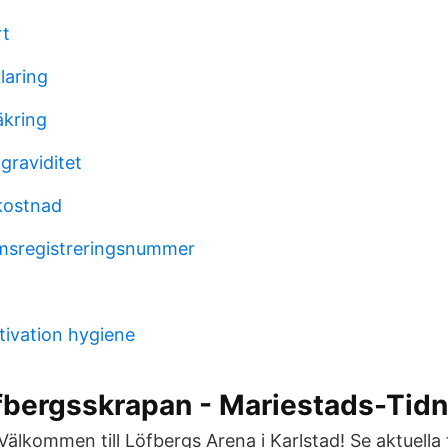
rt
laring
äkring
 graviditet
kostnad
omsregistreringsnummer
ivation hygiene
öfbergsskrapan - Mariestads-Tid
älkommen till Löfbergs Arena i Karlstad! Se aktuella 