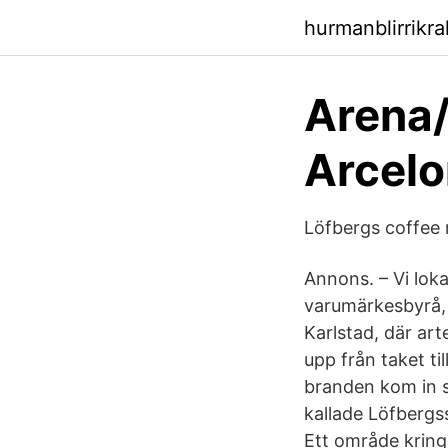
hurmanblirrikr
Arena/
Arcelo
Löfbergs coffee 
Annons. – Vi lok
varumärkesbyrå, 
Karlstad, där art
upp från taket ti
branden kom in st
kallade Löfbergss
Ett område kring 