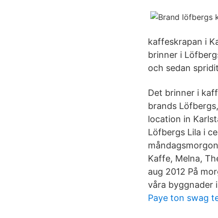
kaffeskrapan i K
brinner i Löfberg
och sedan spridit 
Det brinner i kaf
brands Löfbergs,
location in Karls
Löfbergs Lila i c
måndagsmorgonen
Kaffe, Melna, Th
aug 2012 På morg
våra byggnader i
Paye ton swag te