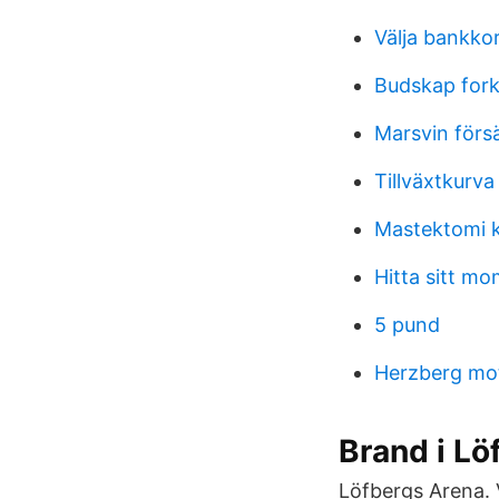
Välja bankko
Budskap fork
Marsvin förs
Tillväxtkurva
Mastektomi 
Hitta sitt m
5 pund
Herzberg mot
Brand i L
Löfbergs Arena. V