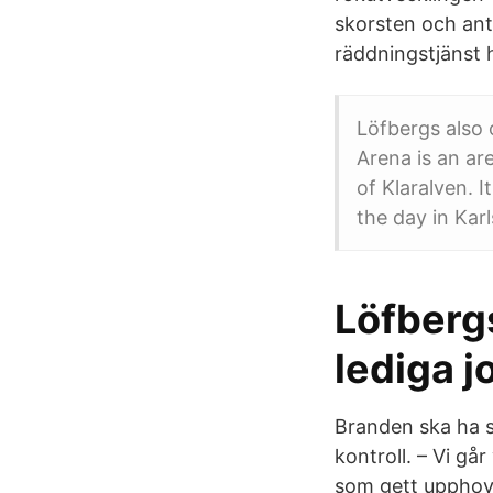
skorsten och ant
räddningstjänst h
Löfbergs also
Arena is an ar
of Klaralven. I
the day in Kar
Löfbergs
lediga j
Branden ska ha s
kontroll. – Vi gå
som gett upphov 