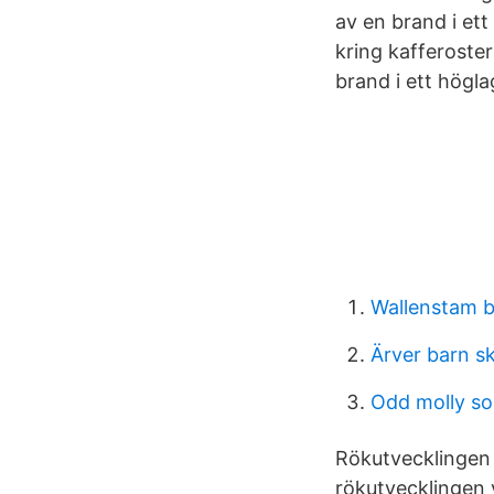
av en brand i et
kring kafferoster
brand i ett hög
Wallenstam 
Ärver barn s
Odd molly so
Rökutvecklingen i
rökutvecklingen 