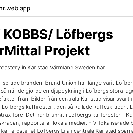
ahr.web.app
 KOBBS/ Löfbergs
rMittal Projekt
roastery in Karlstad Värmland Sweden har
aliserade branden Brand Union har länge varit Löfbe
så när de gjorde en djupdykning i Löfbergs stora lag
efakter från Bilder från centrala Karlstad visar svart 
ll Löfbergs kaffirosteri, den så kallade kaffeskrapan.
rax före Det har brunnit i Löfbergs kafferosteri i Ka
krapan, rapporterar lokala medier. – Vi lokaliserade b
kafferosteriet Löfbergs Lila i centrala Karlstad spär