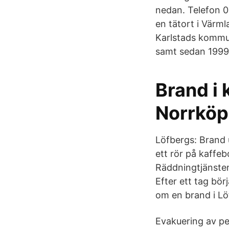
nedan. Telefon 05
en tätort i Värml
Karlstads kommun
samt sedan 1999 
Brand i 
Norrköp
Löfbergs: Brand 
ett rör på kaffeb
Räddningtjänsten
Efter ett tag bör
om en brand i Löf
Evakuering av pe