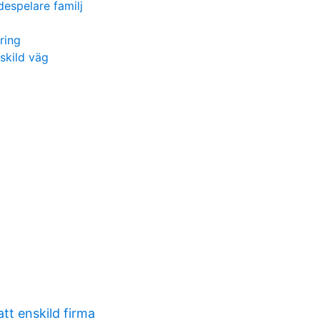
despelare familj
ring
skild väg
att enskild firma